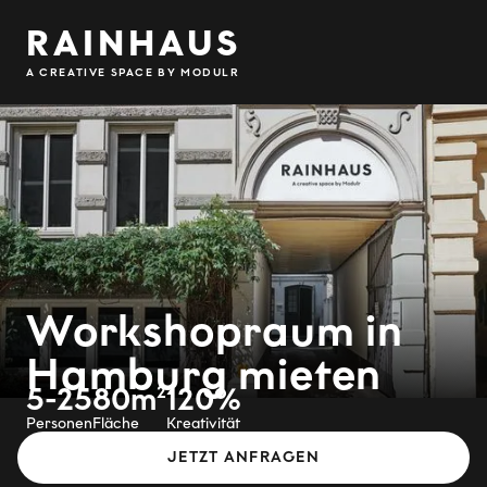
RAINHAUS
A CREATIVE SPACE BY MODULR
Workshopraum in
Hamburg mieten
5-25
80m²
120%
Slide 5 of 6.
Personen
Fläche
Kreativität
JETZT ANFRAGEN